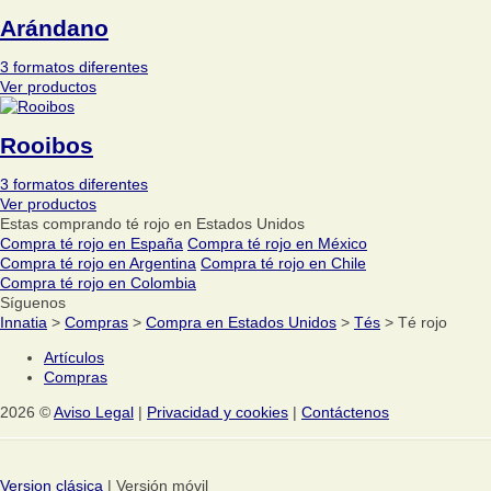
Arándano
3 formatos diferentes
Ver productos
Rooibos
3 formatos diferentes
Ver productos
Estas comprando té rojo en Estados Unidos
Compra té rojo en España
Compra té rojo en México
Compra té rojo en Argentina
Compra té rojo en Chile
Compra té rojo en Colombia
Síguenos
Innatia
>
Compras
>
Compra en Estados Unidos
>
Tés
> Té rojo
Artículos
Compras
2026 ©
Aviso Legal
|
Privacidad y cookies
|
Contáctenos
Version clásica
| Versión móvil