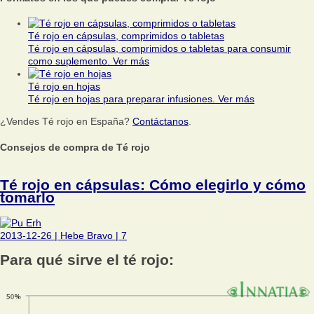
Té rojo en cápsulas, comprimidos o tabletas
Té rojo en cápsulas, comprimidos o tabletas para consumir
como suplemento.
Ver más
Té rojo en hojas
Té rojo en hojas para preparar infusiones.
Ver más
¿Vendes Té rojo en España?
Contáctanos
.
Consejos de compra de Té rojo
Té rojo en cápsulas: Cómo elegirlo y cómo
tomarlo
2013-12-26
|
Hebe Bravo
|
7
Para qué sirve el té rojo: