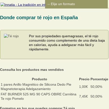
Donde comprar té rojo en España
Por sus propiedades quemagrasas, el té rojo
consumido como complemento de una dieta baja
en calorías, ayuda a adelgazar más fácil y
rápidamente.
Consulta los productos mas vendidos
Producto
Precio
Porcentaje
1 pares Anillo Magnético de Silicona Dedo Pie
1,00€
50,00%
Magnetoterapia Adelgazamiento
FAT BURNER 525 MG 90 CAPS OBIRE Carnitina
7,45€
50,00%
Te rojo Pomelo
Formatos en los que puedes comprar Té rojo