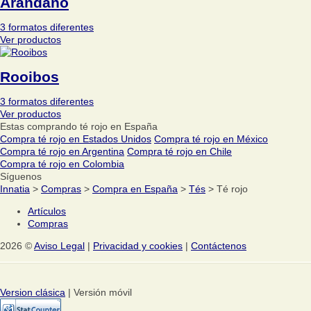
Arándano
3 formatos diferentes
Ver productos
Rooibos
3 formatos diferentes
Ver productos
Estas comprando té rojo en España
Compra té rojo en Estados Unidos
Compra té rojo en México
Compra té rojo en Argentina
Compra té rojo en Chile
Compra té rojo en Colombia
Síguenos
Innatia
>
Compras
>
Compra en España
>
Tés
> Té rojo
Artículos
Compras
2026 ©
Aviso Legal
|
Privacidad y cookies
|
Contáctenos
Version clásica
| Versión móvil