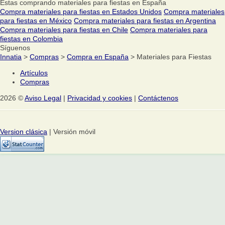
Estas comprando materiales para fiestas en España
Compra materiales para fiestas en Estados Unidos
Compra materiales
para fiestas en México
Compra materiales para fiestas en Argentina
Compra materiales para fiestas en Chile
Compra materiales para
fiestas en Colombia
Síguenos
Innatia
>
Compras
>
Compra en España
> Materiales para Fiestas
Artículos
Compras
2026 ©
Aviso Legal
|
Privacidad y cookies
|
Contáctenos
Version clásica
| Versión móvil