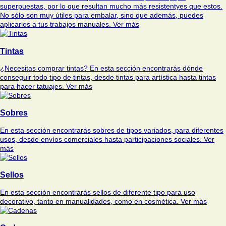
superpuestas, por lo que resultan mucho más resistentyes que estos.
No sólo son muy útiles para embalar, sino que además, puedes
aplicarlos a tus trabajos manuales.
Ver más
Tintas
¿Necesitas comprar tintas? En esta sección encontrarás dónde
conseguir todo tipo de tintas, desde tintas para artística hasta tintas
para hacer tatuajes.
Ver más
Sobres
En esta sección encontrarás sobres de tipos variados, para diferentes
usos, desde envíos comerciales hasta participaciones sociales.
Ver
más
Sellos
En esta sección encontrarás sellos de diferente tipo para uso
decorativo, tanto en manualidades, como en cosmética.
Ver más