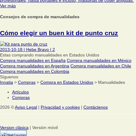
profesionales, hasta portátiles e incluso, máquinas de coser antigüas.
Ver más
Consejos de compra de manualidades
Cómo elegir un buen kit de punto cruz
2013-10-18
|
Hebe Bravo
|
2
Estas comprando manualidades en Estados Unidos
Compra manualidades en España
Compra manualidades en México
Compra manualidades en Argentina
Compra manualidades en Chile
Compra manualidades en Colombia
Síguenos
Innatia
>
Compras
>
Compra en Estados Unidos
> Manualidades
Artículos
Compras
2026 ©
Aviso Legal
|
Privacidad y cookies
|
Contáctenos
Version clásica
| Versión móvil