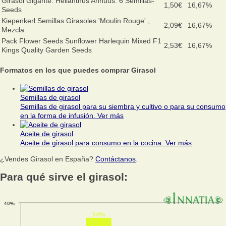
Girasol Gigante. Helianthus Annuus. 6 Semillas-
1,50€
16,67%
Seeds
Kiepenkerl Semillas Girasoles 'Moulin Rouge' ,
2,09€
16,67%
Mezcla
Pack Flower Seeds Sunflower Harlequin Mixed F1
2,53€
16,67%
Kings Quality Garden Seeds
Formatos en los que puedes comprar Girasol
Semillas de girasol
Semillas de girasol para su siembra y cultivo o para su consumo
en la forma de infusión.
Ver más
Aceite de girasol
Aceite de girasol para consumo en la cocina.
Ver más
¿Vendes Girasol en España?
Contáctanos
.
Para qué sirve el girasol: