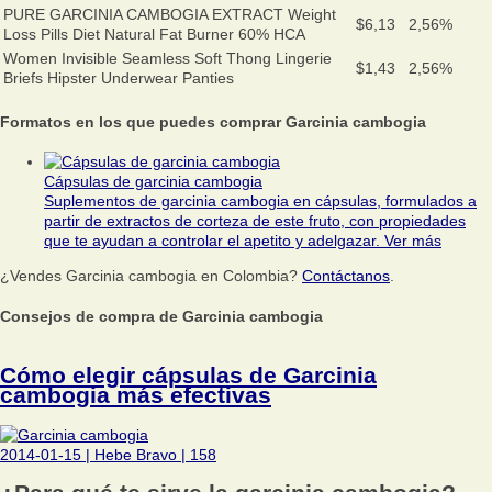
PURE GARCINIA CAMBOGIA EXTRACT Weight
$6,13
2,56%
Loss Pills Diet Natural Fat Burner 60% HCA
Women Invisible Seamless Soft Thong Lingerie
$1,43
2,56%
Briefs Hipster Underwear Panties
Formatos en los que puedes comprar Garcinia cambogia
Cápsulas de garcinia cambogia
Suplementos de garcinia cambogia en cápsulas, formulados a
partir de extractos de corteza de este fruto, con propiedades
que te ayudan a controlar el apetito y adelgazar.
Ver más
¿Vendes Garcinia cambogia en Colombia?
Contáctanos
.
Consejos de compra de Garcinia cambogia
Cómo elegir cápsulas de Garcinia
cambogia más efectivas
2014-01-15
|
Hebe Bravo
|
158