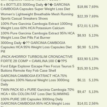
6 x BOTTLES 3000mg Daily �?� GARCINIA
$18,86
7,69%
CAMBOGIA Capsules Super Weight Loss Diet
Women's Lightweight Breathable Mesh Running
$22,39
7,69%
Sports Casual Sneakers Shoes
100% Pure Garcinia Cambogia Extract 1000mg
$72,01
5,13%
Weight Loss 60% HCA Potassium Calcium
100% Pure Garcinia Cambogia Extract 95% HCA
$8,93
5,13%
Weight Loss Diet Pills Fat Burner
3000mg Daily �?? GARCINIA CAMBOGIA
Capsules HCA 95% Weight Loss Capsules Diet
$0,90
5,13%
Pill
¡PACK AHORRO! TURBOSLIM CRONOACTIVE
$33,90
5,13%
FORTE 28 COMP + CAMILINA 100 C�?PS
Ford Edge Explorer Escape Flex Focus Taurus 5
$15,30
5,13%
Buttons Remote Key Fob Case Shell
GARCINIA CAMBOGIA EXTRACT HCA 75%
Capsules 100% Natural Weight Loss 3000mg
$6,11
5,13%
Daily
TWIN PACK 60 x PURE Garcinia Cambogia 70%
$9,47
5,13%
HCA + 60x COLON FAT Loss Diet SLIMMING
100% PURE 180 Capsules 3000mg Daily
GARCINIA CAMBOGIA 95% HCA Weight Loss
$14,01
2,56%