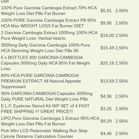
Diet
100% Pure Garcinia Cambogia Extract 70% HCA
$5,91
2,56%
Weight Loss Diet Pills Fat Burner
100% PURE Garcinia Cambogia Extract Pill 95%
$9,86
2,56%
HCA Max WEIGHT LOSS Fat Burner DIET
2 Garcinia Cambogia Extract 1000mg 100% HCA
$18,00
2,56%
Pure Weight Loss- Herbal hearts.
3000mg Daily Garcinia Cambogia 100% Pure
$15,49
2,56%
HCA Slimming Weight Loss Diet Pills 95
5 x BOTTLES 300 GARCINIA CAMBOGIA
Capsules 3000mg Daily HCA 95% Fat Weight
$20,16
2,56%
Loss
80% HCA PURE GARCINIA CAMBOGIA
PREMIUM EXTRACT All Natural Appetite
$13,69
2,56%
Suppressant
95% GARCINIA CAMBOGIA Capsules 3000mg
$4,96
2,56%
Daily PURE NATURAL Diet Weight Loss Pills
E.L.F. Eyebrow Stencil Kit NIP SET of 4 FAST
$3,26
2,56%
FREE SHIPPING !!! GREAT PRICE!!!
LIPO,Pure Garcinia Cambogia 1 Extract 95% HCA
$9,29
2,56%
Weight Loss Diet Pills Fat Burner
Pink Mini LCD Pedometer Walking Run Step
$4,46
2,56%
Calorie Distance Calculation Counter