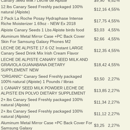
Canary Seed Milk / Leche de Alpiste
$9,90
6,82%
12.lbs Canary Seed Freshly packaged 100%
$12,16
4,55%
natural (Alpiste)
2 Pack La Roche Posay Hydraphase Intense
$17,75
4,55%
Riche Moisterizer 1.69oz - NEW Ex 2018
Alpiste Canary Seeds 1 Lbs Alpiste birds food
$3,03
4,55%
Aluminum Metal Mirror Case +PC Back Cover
$2,66
4,55%
Skin For Samsung Galaxy Phones M2
LECHE DE ALPISTE 17.6 OZ Instant LARGE
$12,35
4,55%
Canary Seed Drink Mix Irish Cream Flavor
LECHE DE ALPISTE CANARY SEED MILK AND
GRAVIOLA GUANABANA DIETARY
$18,42
4,55%
SUPPLEMENT NEW
"ORGANIC" Canary Seed Freshly packaged
$3,50
2,27%
100% natural (Alpiste) 1 Pounds / libras
1 CANARY SEED MILK POWDER LECHE DE
$13,85
2,27%
ALPISTE EN POLVO DIETARY SUPPLEMENT
2+.lbs Canary Seed Freshly packaged 100%
$11,34
2,27%
natural (Alpiste)
2+.lbs Canary Seed Freshly packaged 100%
$11,12
2,27%
natural (Alpiste)
Aluminum Metal Mirror Case +PC Back Cover For
$3,25
2,27%
Samsung Galaxy