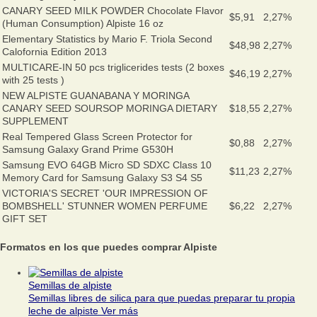
CANARY SEED MILK POWDER Chocolate Flavor
$5,91
2,27%
(Human Consumption) Alpiste 16 oz
Elementary Statistics by Mario F. Triola Second
$48,98
2,27%
Calofornia Edition 2013
MULTICARE-IN 50 pcs triglicerides tests (2 boxes
$46,19
2,27%
with 25 tests )
NEW ALPISTE GUANABANA Y MORINGA
CANARY SEED SOURSOP MORINGA DIETARY
$18,55
2,27%
SUPPLEMENT
Real Tempered Glass Screen Protector for
$0,88
2,27%
Samsung Galaxy Grand Prime G530H
Samsung EVO 64GB Micro SD SDXC Class 10
$11,23
2,27%
Memory Card for Samsung Galaxy S3 S4 S5
VICTORIA'S SECRET 'OUR IMPRESSION OF
BOMBSHELL' STUNNER WOMEN PERFUME
$6,22
2,27%
GIFT SET
Formatos en los que puedes comprar Alpiste
Semillas de alpiste
Semillas libres de silica para que puedas preparar tu propia
leche de alpiste
Ver más