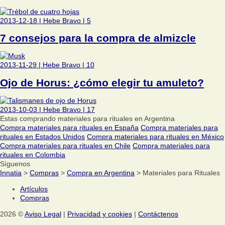
2013-12-18
|
Hebe Bravo
|
5
7 consejos para la compra de almizcle
2013-11-29
|
Hebe Bravo
|
10
Ojo de Horus: ¿cómo elegir tu amuleto?
2013-10-03
|
Hebe Bravo
|
17
Estas comprando materiales para rituales en Argentina
Compra materiales para rituales en España
Compra materiales para
rituales en Estados Unidos
Compra materiales para rituales en México
Compra materiales para rituales en Chile
Compra materiales para
rituales en Colombia
Síguenos
Innatia
>
Compras
>
Compra en Argentina
> Materiales para Rituales
Artículos
Compras
2026 ©
Aviso Legal
|
Privacidad y cookies
|
Contáctenos