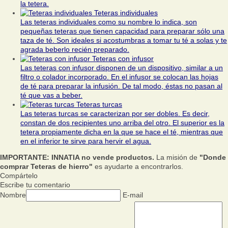
la tetera.
Teteras individuales
Las teteras individuales como su nombre lo indica, son
pequeñas teteras que tienen capacidad para preparar sólo una
taza de té. Son ideales si acostumbras a tomar tu té a solas y te
agrada beberlo recién preparado.
Teteras con infusor
Las teteras con infusor disponen de un dispositivo, similar a un
filtro o colador incorporado. En el infusor se colocan las hojas
de té para preparar la infusión. De tal modo, éstas no pasan al
té que vas a beber.
Teteras turcas
Las teteras turcas se caracterizan por ser dobles. Es decir,
constan de dos recipientes uno arriba del otro. El superior es la
tetera propiamente dicha en la que se hace el té, mientras que
en el inferior te sirve para hervir el agua.
IMPORTANTE: INNATIA no vende productos.
La misión de
"Donde
comprar Teteras de hierro"
es ayudarte a encontrarlos.
Compártelo
Escribe tu comentario
Nombre
E-mail