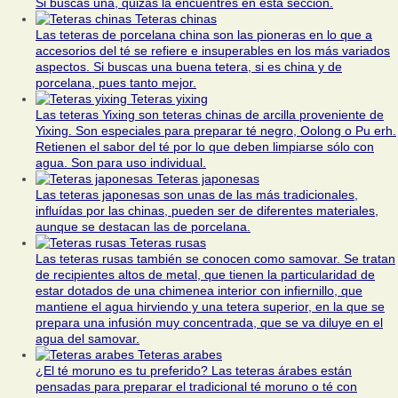
Si buscas una, quizás la encuentres en esta sección.
Teteras chinas
Las teteras de porcelana china son las pioneras en lo que a
accesorios del té se refiere e insuperables en los más variados
aspectos. Si buscas una buena tetera, si es china y de
porcelana, pues tanto mejor.
Teteras yixing
Las teteras Yixing son teteras chinas de arcilla proveniente de
Yixing. Son especiales para preparar té negro, Oolong o Pu erh.
Retienen el sabor del té por lo que deben limpiarse sólo con
agua. Son para uso individual.
Teteras japonesas
Las teteras japonesas son unas de las más tradicionales,
influídas por las chinas, pueden ser de diferentes materiales,
aunque se destacan las de porcelana.
Teteras rusas
Las teteras rusas también se conocen como samovar. Se tratan
de recipientes altos de metal, que tienen la particularidad de
estar dotados de una chimenea interior con infiernillo, que
mantiene el agua hirviendo y una tetera superior, en la que se
prepara una infusión muy concentrada, que se va diluye en el
agua del samovar.
Teteras arabes
¿El té moruno es tu preferido? Las teteras árabes están
pensadas para preparar el tradicional té moruno o té con