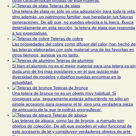
otras características propias de este material.
Teteras de plata
Una tetera de plata no sólo es una adquisición para toda la vida,
sino además, un patrimonio familiar, que heredarán tus futuras
generaciones. De allí que, no puedes elegirla a la ligera. Busca
detenidamente en esta sección, la tetera de plata que responda
a tus expectativas.
Teteras de cobre
Las propiedades del cobre como difusor del calor, han hecho de
las teteras elaboradas con este material una de las favoritas en
otros tiempos, aunque ya no tanto.
Teteras de aluminio
Si bien el aluminio no es el mejor material para una tetera es sin
duda uno de los más populares y en el que quizás más
diversidad de modelos y diseños puedas encontrar en la
actualidad.
Teteras de bronce
Una tetera de bronce no es un objeto muy habitual. Si
consigues una, seguramente estarás adquiriendo no sólo un
simple accesorio para preparar el té, sino una verdadera pieza
de anticuario de la que te podrás enorgullecer.
Teteras de alpaca
Las teteras de alpaca, como las de bronce, a menudo son
objetos de colección. De allí que exceden el valor funcional de
este accesorio de té y constituyen verdaderos objetos de arte.