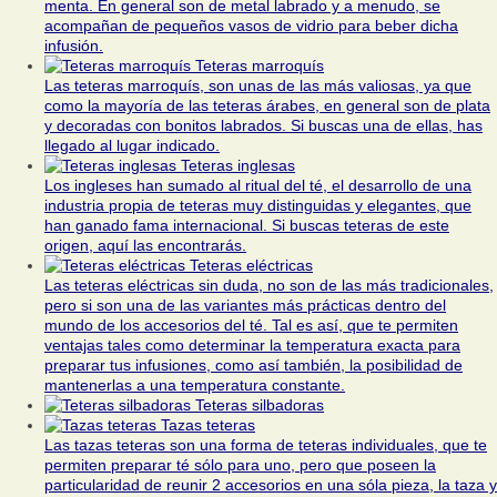
menta. En general son de metal labrado y a menudo, se
acompañan de pequeños vasos de vidrio para beber dicha
infusión.
Teteras marroquís
Las teteras marroquís, son unas de las más valiosas, ya que
como la mayoría de las teteras árabes, en general son de plata
y decoradas con bonitos labrados. Si buscas una de ellas, has
llegado al lugar indicado.
Teteras inglesas
Los ingleses han sumado al ritual del té, el desarrollo de una
industria propia de teteras muy distinguidas y elegantes, que
han ganado fama internacional. Si buscas teteras de este
origen, aquí las encontrarás.
Teteras eléctricas
Las teteras eléctricas sin duda, no son de las más tradicionales,
pero si son una de las variantes más prácticas dentro del
mundo de los accesorios del té. Tal es así, que te permiten
ventajas tales como determinar la temperatura exacta para
preparar tus infusiones, como así también, la posibilidad de
mantenerlas a una temperatura constante.
Teteras silbadoras
Tazas teteras
Las tazas teteras son una forma de teteras individuales, que te
permiten preparar té sólo para uno, pero que poseen la
particularidad de reunir 2 accesorios en una sóla pieza, la taza y