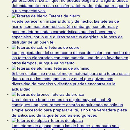
generaciones. De allí que, no puedes elegirla a la ligera. Busca
detenidamente en esta sección, la tetera de plata que responda
a tus expectativas.
Teteras de hierro
Puede parecer un material duro y de hecho, las teteras de
hierro, son más bien rústicas. Sin embargo, son eternas y
poseen determinadas características que las hacen muy
especiales, por lo que quizás sean tus elegidas, a la hora de
disfrutar de un buen té.
Teteras de cobre
Las propiedades del cobre como difusor del calor, han hecho de
las teteras elaboradas con este material una de las favoritas en
otros tiempos, aunque ya no tanto.
Teteras de aluminio
Si bien el aluminio no es el mejor material para una tetera es sin
duda uno de los más populares y en el que quizás más
diversidad de modelos y diseños puedas encontrar en la
actualidad.
Teteras de bronce
Una tetera de bronce no es un objeto muy habitual. Si
consigues una, seguramente estarás adquiriendo no sólo un
simple accesorio para preparar el té, sino una verdadera pieza
de anticuario de la que te podrás enorgullecer.
Teteras de alpaca
Las teteras de alpaca, como las de bronce, a menudo son