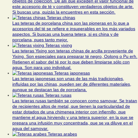
objetos de colección. De allí que exceden el valor funcional de
este accesorio de té y constituyen verdaderos objetos de arte.
Si buscas una, quizás la encuentres en esta sección.
Teteras chinas
Las teteras de porcelana china son las pioneras en lo que a
accesorios del té se refiere e insuperables en los más variados
aspectos. Si buscas una buena tetera, si es china y de
porcelana, pues tanto mejor.
Teteras yixing
Las teteras Yixing son teteras chinas de arcilla proveniente de
Yixing. Son especiales para preparar té negro, Oolong o Pu erh.
Retienen el sabor del té por lo que deben limpiarse sólo con
agua. Son para uso individual.
Teteras japonesas
Las teteras japonesas son unas de las más tradicionales,
influídas por las chinas, pueden ser de diferentes materiales,
aunque se destacan las de porcelana.
Teteras rusas
Las teteras rusas también se conocen como samovar. Se tratan
de recipientes altos de metal, que tienen la particularidad de
estar dotados de una chimenea interior con infiernillo, que
mantiene el agua hirviendo y una tetera superior, en la que se
prepara una infusión muy concentrada, que se va diluye en el
agua del samovar.
Teteras arabes