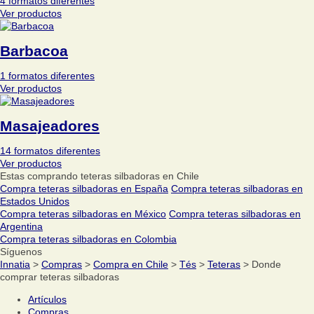
4 formatos diferentes
Ver productos
Barbacoa
1 formatos diferentes
Ver productos
Masajeadores
14 formatos diferentes
Ver productos
Estas comprando teteras silbadoras en Chile
Compra teteras silbadoras en España
Compra teteras silbadoras en
Estados Unidos
Compra teteras silbadoras en México
Compra teteras silbadoras en
Argentina
Compra teteras silbadoras en Colombia
Síguenos
Innatia
>
Compras
>
Compra en Chile
>
Tés
>
Teteras
> Donde
comprar teteras silbadoras
Artículos
Compras