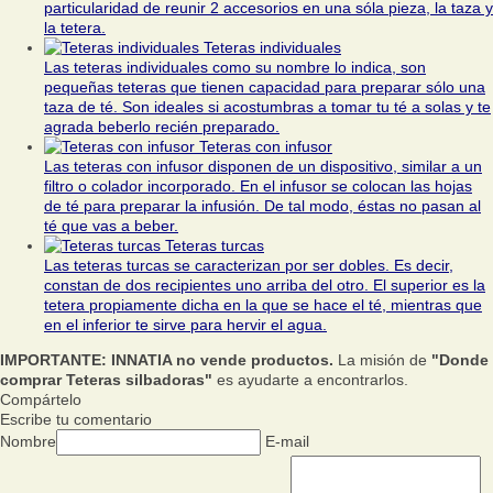
particularidad de reunir 2 accesorios en una sóla pieza, la taza y
la tetera.
Teteras individuales
Las teteras individuales como su nombre lo indica, son
pequeñas teteras que tienen capacidad para preparar sólo una
taza de té. Son ideales si acostumbras a tomar tu té a solas y te
agrada beberlo recién preparado.
Teteras con infusor
Las teteras con infusor disponen de un dispositivo, similar a un
filtro o colador incorporado. En el infusor se colocan las hojas
de té para preparar la infusión. De tal modo, éstas no pasan al
té que vas a beber.
Teteras turcas
Las teteras turcas se caracterizan por ser dobles. Es decir,
constan de dos recipientes uno arriba del otro. El superior es la
tetera propiamente dicha en la que se hace el té, mientras que
en el inferior te sirve para hervir el agua.
IMPORTANTE: INNATIA no vende productos.
La misión de
"Donde
comprar Teteras silbadoras"
es ayudarte a encontrarlos.
Compártelo
Escribe tu comentario
Nombre
E-mail