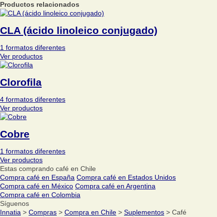
Productos relacionados
CLA (ácido linoleico conjugado)
1 formatos diferentes
Ver productos
Clorofila
4 formatos diferentes
Ver productos
Cobre
1 formatos diferentes
Ver productos
Estas comprando café en Chile
Compra café en España
Compra café en Estados Unidos
Compra café en México
Compra café en Argentina
Compra café en Colombia
Síguenos
Innatia
>
Compras
>
Compra en Chile
>
Suplementos
> Café