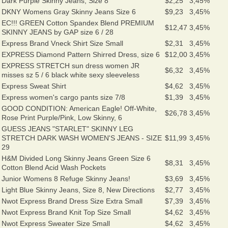
Dark Purple Skinny Jeans, Size 8
$2,25
3,45%
DKNY Womens Gray Skinny Jeans Size 6
$9,23
3,45%
EC!!! GREEN Cotton Spandex Blend PREMIUM
$12,47
3,45%
SKINNY JEANS by GAP size 6 / 28
Express Brand Vneck Shirt Size Small
$2,31
3,45%
EXPRESS Diamond Pattern Shirred Dress, size 6
$12,00
3,45%
EXPRESS STRETCH sun dress women JR
$6,32
3,45%
misses sz 5 / 6 black white sexy sleeveless
Express Sweat Shirt
$4,62
3,45%
Express women's cargo pants size 7/8
$1,39
3,45%
GOOD CONDITION: American Eagle! Off-White,
$26,78
3,45%
Rose Print Purple/Pink, Low Skinny, 6
GUESS JEANS "STARLET" SKINNY LEG
STRETCH DARK WASH WOMEN'S JEANS - SIZE
$11,99
3,45%
29
H&M Divided Long Skinny Jeans Green Size 6
$8,31
3,45%
Cotton Blend Acid Wash Pockets
Junior Womens 8 Refuge Skinny Jeans!
$3,69
3,45%
Light Blue Skinny Jeans, Size 8, New Directions
$2,77
3,45%
Nwot Express Brand Dress Size Extra Small
$7,39
3,45%
Nwot Express Brand Knit Top Size Small
$4,62
3,45%
Nwot Express Sweater Size Small
$4,62
3,45%