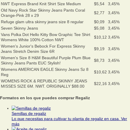
NWT Express Brand Knit Shirt Size Medium
$5,54
3,45%
Old Navy Rock Star Skinny Jeans Pants Coral
$2,77
3,45%
Orange-Pink 28 x 29
Refuge glam ultra skinny jeans size 8 regular
$0,09
3,45%
Seven Skinny Jeans
$5,08
3,45%
Vans Polka Dot Hello Kitty Bow Graphic Tee Shirt
$10,12
3,45%
Womens White 100% Cotton NWT
Women's Junior's Bebock For Express Skinny
$9,19
3,45%
Jeans Stretch Denim Size 6R
Women's Size 8 H&M Beautiful Purple Plum Blue
$8,73
3,45%
Skinny Jeans Pants EUC Stylish!
Womens AMERICAN EAGLE Skinny Jeans Sz 8
$10,62
3,45%
Reg
WOMENS ROCK & REPUBLIC SKINNY JEANS
$22,16
3,45%
MISSES SIZE 6M. NWT. ORIGINALLY $88.00
Formatos en los que puedes comprar Regaliz
Semillas de regaliz
Lo que necesitas para cultivar tu planta de regaliz en casa.
Ver
más