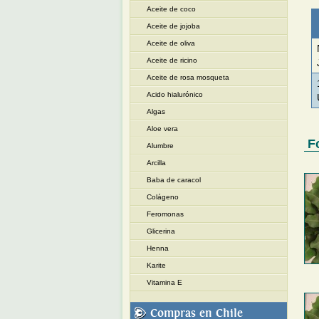
Aceite de coco
Aceite de jojoba
Aceite de oliva
Aceite de ricino
Aceite de rosa mosqueta
Acido hialurónico
Algas
Aloe vera
F
Alumbre
Arcilla
Baba de caracol
Colágeno
Feromonas
Glicerina
Henna
Karite
Vitamina E
Compras en Chile