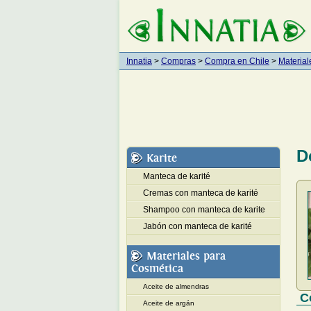
Innatia
>
Compras
>
Compra en Chile
>
Material
D
Karite
Manteca de karité
Cremas con manteca de karité
Shampoo con manteca de karite
Jabón con manteca de karité
Materiales para
Cosmética
Aceite de almendras
C
Aceite de argán