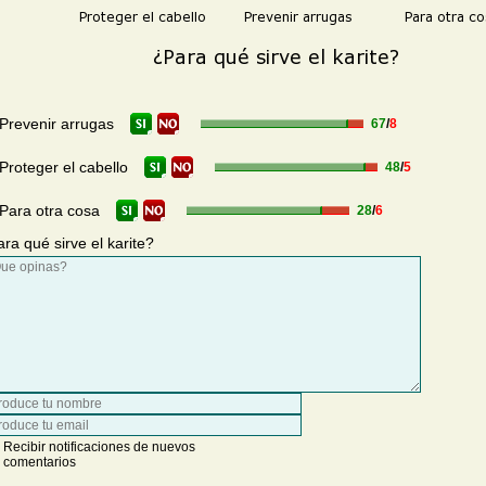
Prevenir arrugas
67
/
8
Proteger el cabello
48
/
5
Para otra cosa
28
/
6
ra qué sirve el karite?
Recibir notificaciones de nuevos
comentarios